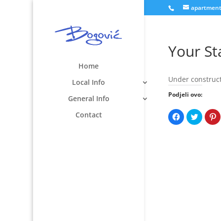
apartmen
Your St
Home
Under construc
Local Info
Podjeli ovo:
General Info
Contact
Klikom
Podijeli
P
podijelite
na
n
na
Twitter
P
Facebooku(Ot
(Otvara
s
se
se
u
u
u
novom
novom
p
prozoru)
prozoru